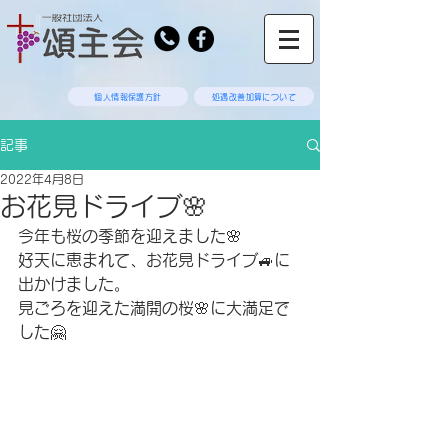
個人情報保護方針
処遇改善加算について
記事
2022年4月8日
お花見ドライブ🌸
今年も桜の季節を迎えました🌸
好天に恵まれて、お花見ドライブ🚙に
出かけました。
見ごろを迎えた満開の桜🌸に大満足で
した🤗