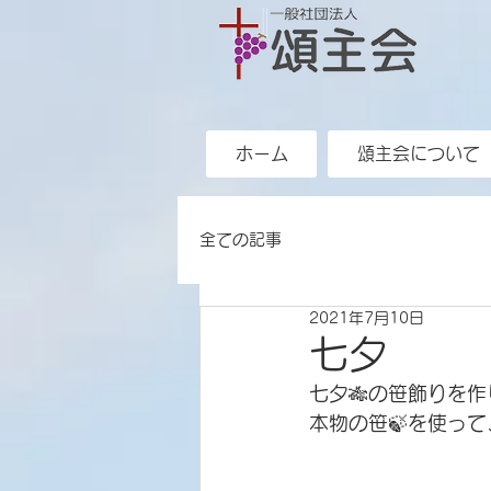
ホーム
頌主会について
全ての記事
2021年7月10日
七夕
七夕🎋の笹飾りを
本物の笹🍃を使っ